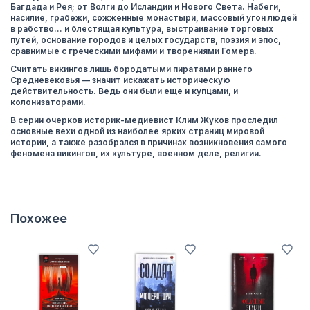
Багдада и Рея; от Волги до Исландии и Нового Света. Набеги,
насилие, грабежи, сожженные монастыри, массовый угон людей
в рабство… и блестящая культура, выстраивание торговых
путей, основание городов и целых государств, поэзия и эпос,
сравнимые с греческими мифами и творениями Гомера.
Считать викингов лишь бородатыми пиратами раннего
Средневековья — значит искажать историческую
действительность. Ведь они были еще и купцами, и
колонизаторами.
В серии очерков историк-медиевист Клим Жуков проследил
основные вехи одной из наиболее ярких страниц мировой
истории, а также разобрался в причинах возникновения самого
феномена викингов, их культуре, военном деле, религии.
Похожее