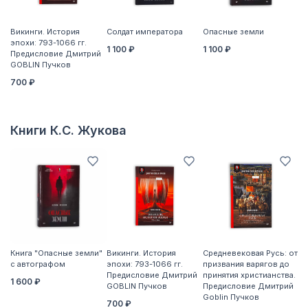
Викинги. История
Солдат императора
Опасные земли
Кн
эпохи: 793-1066 гг.
с
1 100 ₽
1 100 ₽
Предисловие Дмитрий
1 
GOBLIN Пучков
700 ₽
Книги К.С. Жукова
Книга "Опасные земли"
Викинги. История
Средневековая Русь: от
Де
с автографом
эпохи: 793-1066 гг.
призвания варягов до
6
Предисловие Дмитрий
принятия христианства.
1 600 ₽
GOBLIN Пучков
Предисловие Дмитрий
Goblin Пучков
700 ₽