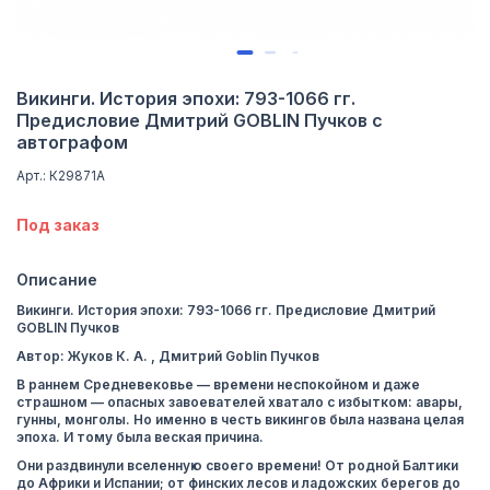
Викинги. История эпохи: 793-1066 гг.
Предисловие Дмитрий GOBLIN Пучков с
автографом
Арт.: К29871A
Под заказ
Описание
Викинги. История эпохи: 793-1066 гг. Предисловие Дмитрий
GOBLIN Пучков
Автор: Жуков К. А. , Дмитрий Goblin Пучков
В раннем Средневековье — времени неспокойном и даже
страшном — опасных завоевателей хватало с избытком: авары,
гунны, монголы. Но именно в честь викингов была названа целая
эпоха. И тому была веская причина.
Они раздвинули вселенную своего времени! От родной Балтики
до Африки и Испании; от финских лесов и ладожских берегов до